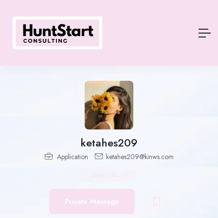
ketahes209
Application
ketahes209@kinws.com
Open Jobs
-
0
Private Message