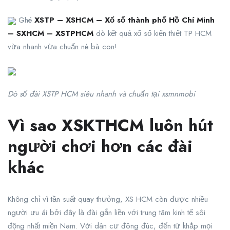
Ghé
XSTP – XSHCM – Xổ số thành phố Hồ Chí Minh
– SXHCM – XSTPHCM
dò kết quả xổ số kiến thiết TP HCM
vừa nhanh vừa chuẩn nè bà con!
Dò số đài XSTP HCM siêu nhanh và chuẩn tại xsmnmobi
Vì sao XSKTHCM luôn hút
người chơi hơn các đài
khác
Không chỉ vì tần suất quay thưởng, XS HCM còn được nhiều
người ưu ái bởi đây là đài gắn liền với trung tâm kinh tế sôi
động nhất miền Nam. Với dân cư đông đúc, đến từ khắp mọi