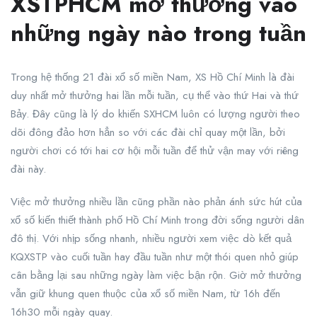
XSTPHCM mở thưởng vào
những ngày nào trong tuần
Trong hệ thống 21 đài xổ số miền Nam, XS Hồ Chí Minh là đài
duy nhất mở thưởng hai lần mỗi tuần, cụ thể vào thứ Hai và thứ
Bảy. Đây cũng là lý do khiến SXHCM luôn có lượng người theo
dõi đông đảo hơn hẳn so với các đài chỉ quay một lần, bởi
người chơi có tới hai cơ hội mỗi tuần để thử vận may với riêng
đài này.
Việc mở thưởng nhiều lần cũng phần nào phản ánh sức hút của
xổ số kiến thiết thành phố Hồ Chí Minh trong đời sống người dân
đô thị. Với nhịp sống nhanh, nhiều người xem việc dò kết quả
KQXSTP vào cuối tuần hay đầu tuần như một thói quen nhỏ giúp
cân bằng lại sau những ngày làm việc bận rộn. Giờ mở thưởng
vẫn giữ khung quen thuộc của xổ số miền Nam, từ 16h đến
16h30 mỗi ngày quay.