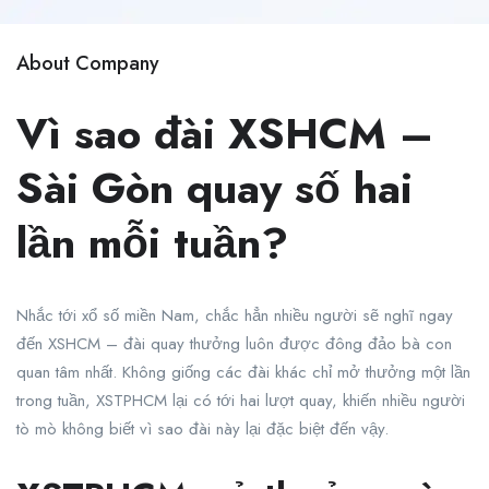
About Company
Vì sao đài XSHCM –
Sài Gòn quay số hai
lần mỗi tuần?
Nhắc tới xổ số miền Nam, chắc hẳn nhiều người sẽ nghĩ ngay
đến XSHCM – đài quay thưởng luôn được đông đảo bà con
quan tâm nhất. Không giống các đài khác chỉ mở thưởng một lần
trong tuần, XSTPHCM lại có tới hai lượt quay, khiến nhiều người
tò mò không biết vì sao đài này lại đặc biệt đến vậy.