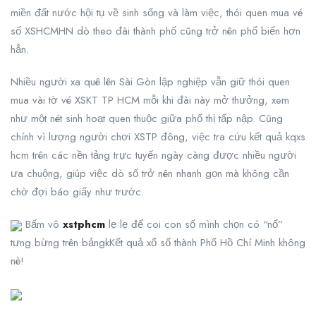
miền đất nước hội tụ về sinh sống và làm việc, thói quen mua vé
số XSHCMHN dò theo đài thành phố cũng trở nên phổ biến hơn
hẳn.
Nhiều người xa quê lên Sài Gòn lập nghiệp vẫn giữ thói quen
mua vài tờ vé XSKT TP HCM mỗi khi đài này mở thưởng, xem
như một nét sinh hoạt quen thuộc giữa phố thị tấp nập. Cũng
chính vì lượng người chơi XSTP đông, việc tra cứu kết quả kqxs
hcm trên các nền tảng trực tuyến ngày càng được nhiều người
ưa chuộng, giúp việc dò số trở nên nhanh gọn mà không cần
chờ đợi báo giấy như trước.
Bấm vô
xstphcm
lẹ lẹ để coi con số mình chọn có “nổ”
tưng bừng trên bảngkKết quả xổ số thành Phố Hồ Chí Minh không
nè!