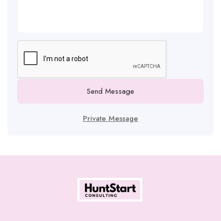
Send Message
Private Message