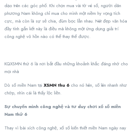
dạo trên các góc phố. Khi chọn mua vài tờ vé số, người dân
phương Nam không chỉ mua cho mình một niềm hy vọng tích
cực, mà còn là sự sẻ chia, đùm bọc lẫn nhau. Nét đẹp văn hóa
đầy tính gắn kết này là điều mà không một ứng dụng giải trí
công nghệ vô hồn nào có thể thay thế được.
KQXSMN thứ 6 là nơi bắt đầu những khoảnh khắc đáng nhớ cho
mọi nhà
Dò số miền Nam tại
XSMN thu 6
cho nó hên, số lên nhanh như
chớp, nhìn cái là thấy lộc liền.
Sự chuyển mình công nghệ và tư duy chơi xổ số miền
Nam thứ 6
Thay vì bài xích công nghệ, xổ số kiến thiết miền Nam ngày nay