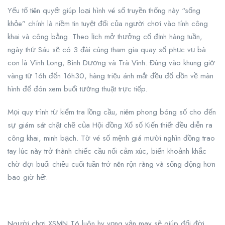
Yếu tố tiên quyết giúp loại hình vé số truyền thống này “sống
khỏe” chính là niềm tin tuyệt đối của người chơi vào tính công
khai và công bằng. Theo lịch mở thưởng cố định hàng tuần,
ngày thứ Sáu sẽ có 3 đài cùng tham gia quay số phục vụ bà
con là Vĩnh Long, Bình Dương và Trà Vinh. Đúng vào khung giờ
vàng từ 16h đến 16h30, hàng triệu ánh mắt đều đổ dồn về màn
hình để đón xem buổi tường thuật trực tiếp.
Mọi quy trình từ kiểm tra lồng cầu, niêm phong bóng số cho đến
sự giám sát chặt chẽ của Hội đồng Xổ số Kiến thiết đều diễn ra
công khai, minh bạch. Tờ vé số mệnh giá mười nghìn đồng trao
tay lúc này trở thành chiếc cầu nối cảm xúc, biến khoảnh khắc
chờ đợi buổi chiều cuối tuần trở nên rộn ràng và sống động hơn
bao giờ hết.
Người chơi XSMN T6 luôn hy vọng vận may sẽ giúp đổi đời