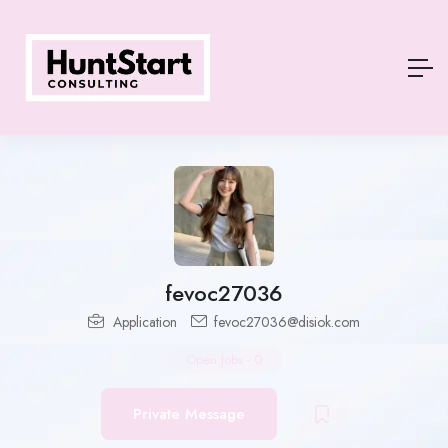
fevoc27036
Application
fevoc27036@disiok.com
Open Jobs
-
0
Private Message