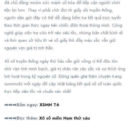
đã chủ động mượn sức mạnh số hóa để tiếp cận người chơi
tiện lợi hơn. Thay vì phải chờ đợi tờ giấy dò truyền thống,
người dân giờ đây có thể dễ dàng kiểm tra kết quả trực tuyến
theo thời gian thực ngay trên chiếc điện thoại thông minh. Công
nghệ giúp việc tra cứu trở nên siêu tốc, nhưng bản chất bình dị
và thói quen sở hữu tờ vé số giấy thô đầy màu sắc vẫn giữ
nguyên vẹn giá trị tinh thần.
Xổ số truyền thống ngày thứ Sáu vẫn giữ vững vị thế độc tôn
nhờ vào tính minh bạch, giá trị nhân văn sâu sắc và sự thích ứng
linh hoạt trong kỷ nguyên số. Đừng quên ghé thăm chuyên trang
xsmnmobi mỗi ngày để cập nhật bảng kết quả xổ số toàn quốc
trực tiếp siêu tốc và chuẩn xác nhất!
➡️➡️➡️Bấm ngay:
XSMN T6
➡️➡️➡️Đọc thêm:
Xổ số miền Nam thứ sáu