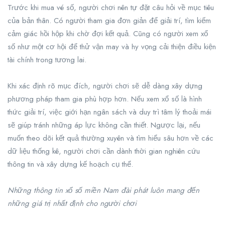
Trước khi mua vé số, người chơi nên tự đặt câu hỏi về mục tiêu
của bản thân. Có người tham gia đơn giản để giải trí, tìm kiếm
cảm giác hồi hộp khi chờ đợi kết quả. Cũng có người xem xổ
số như một cơ hội để thử vận may và hy vọng cải thiện điều kiện
tài chính trong tương lai.
Khi xác định rõ mục đích, người chơi sẽ dễ dàng xây dựng
phương pháp tham gia phù hợp hơn. Nếu xem xổ số là hình
thức giải trí, việc giới hạn ngân sách và duy trì tâm lý thoải mái
sẽ giúp tránh những áp lực không cần thiết. Ngược lại, nếu
muốn theo dõi kết quả thường xuyên và tìm hiểu sâu hơn về các
dữ liệu thống kê, người chơi cần dành thời gian nghiên cứu
thông tin và xây dựng kế hoạch cụ thể.
Những thông tin xổ số miền Nam đài phát luôn mang đến
những giá trị nhất định cho người chơi