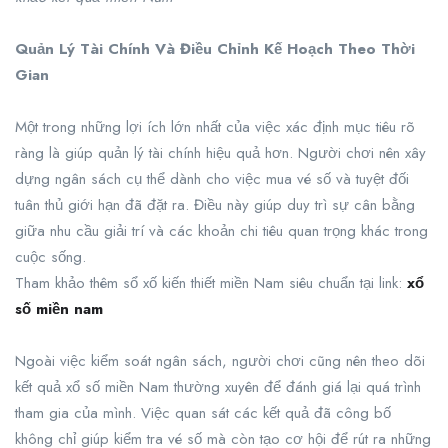
Quản Lý Tài Chính Và Điều Chỉnh Kế Hoạch Theo Thời
Gian
Một trong những lợi ích lớn nhất của việc xác định mục tiêu rõ
ràng là giúp quản lý tài chính hiệu quả hơn. Người chơi nên xây
dựng ngân sách cụ thể dành cho việc mua vé số và tuyệt đối
tuân thủ giới hạn đã đặt ra. Điều này giúp duy trì sự cân bằng
giữa nhu cầu giải trí và các khoản chi tiêu quan trọng khác trong
cuộc sống.
Tham khảo thêm sổ xố kiến thiết miền Nam siêu chuẩn tại link:
xổ
số miền nam
Ngoài việc kiểm soát ngân sách, người chơi cũng nên theo dõi
kết quả xổ số miền Nam thường xuyên để đánh giá lại quá trình
tham gia của mình. Việc quan sát các kết quả đã công bố
không chỉ giúp kiểm tra vé số mà còn tạo cơ hội để rút ra những