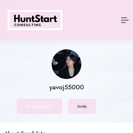
yavoj55000
Download CV
Invite